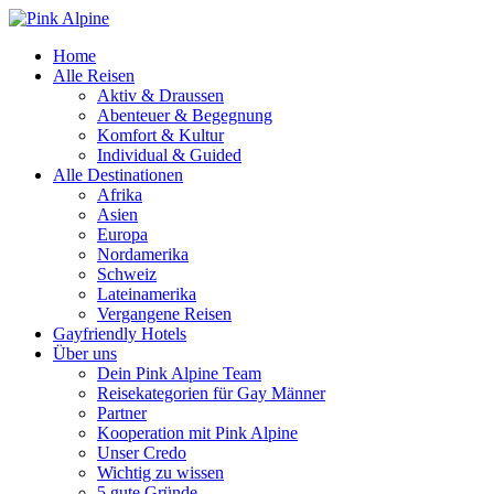
Home
Alle Reisen
Aktiv & Draussen
Abenteuer & Begegnung
Komfort & Kultur
Individual & Guided
Alle Destinationen
Afrika
Asien
Europa
Nordamerika
Schweiz
Lateinamerika
Vergangene Reisen
Gayfriendly Hotels
Über uns
Dein Pink Alpine Team
Reisekategorien für Gay Männer
Partner
Kooperation mit Pink Alpine
Unser Credo
Wichtig zu wissen
5 gute Gründe