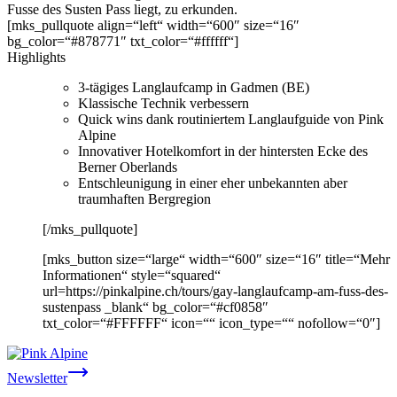
Fusse des Susten Pass liegt, zu erkunden.
[mks_pullquote align=“left“ width=“600″ size=“16″
bg_color=“#878771″ txt_color=“#ffffff“]
Highlights
3-tägiges Langlaufcamp in Gadmen (BE)
Klassische Technik verbessern
Quick wins dank routiniertem Langlaufguide von Pink
Alpine
Innovativer Hotelkomfort in der hintersten Ecke des
Berner Oberlands
Entschleunigung in einer eher unbekannten aber
traumhaften Bergregion
[/mks_pullquote]
[mks_button size=“large“ width=“600″ size=“16″ title=“Mehr
Informationen“ style=“squared“
url=https://pinkalpine.ch/tours/gay-langlaufcamp-am-fuss-des-
sustenpass _blank“ bg_color=“#cf0858″
txt_color=“#FFFFFF“ icon=““ icon_type=““ nofollow=“0″]
Newsletter