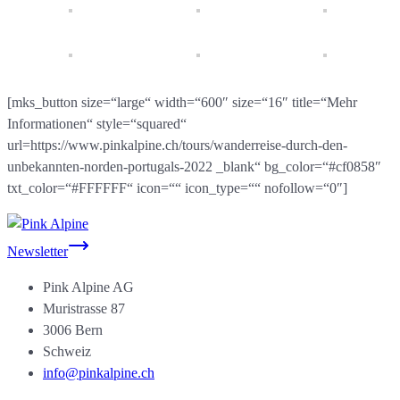
[mks_button size=“large“ width=“600″ size=“16″ title=“Mehr
Informationen“ style=“squared“
url=https://www.pinkalpine.ch/tours/wanderreise-durch-den-
unbekannten-norden-portugals-2022 _blank“ bg_color=“#cf0858″
txt_color=“#FFFFFF“ icon=““ icon_type=““ nofollow=“0″]
Newsletter
Pink Alpine AG
Muristrasse 87
3006 Bern
Schweiz
info@pinkalpine.ch