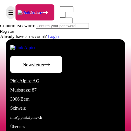
Register
Username:
Jetzt Buchen
Email:
Password:
Confirm Password:
Register
Already have an account?
Login
Newsletter
Pink Alpine AG
Muristrasse 87
3006 Bern
Schweiz
info@pinkalpine.ch
Über uns