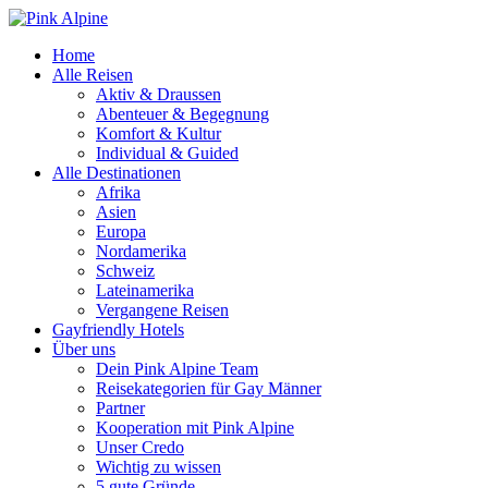
Home
Alle Reisen
Aktiv & Draussen
Abenteuer & Begegnung
Komfort & Kultur
Individual & Guided
Alle Destinationen
Afrika
Asien
Europa
Nordamerika
Schweiz
Lateinamerika
Vergangene Reisen
Gayfriendly Hotels
Über uns
Dein Pink Alpine Team
Reisekategorien für Gay Männer
Partner
Kooperation mit Pink Alpine
Unser Credo
Wichtig zu wissen
5 gute Gründe